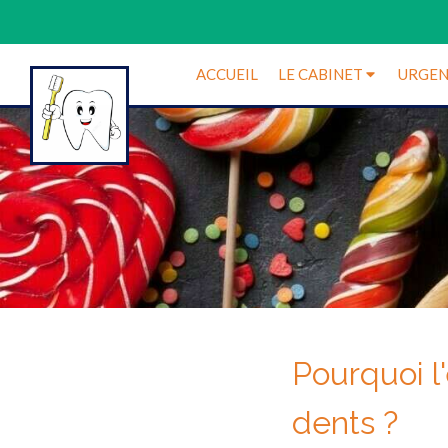
ACCUEIL
LE CABINET
URGEN
Pourquoi l
dents ?