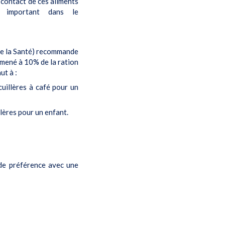
 contact de ces aliments
 important dans le
e la Santé) recommande
amené à 10% de la ration
ut à :
cuillères à café pour un
llères pour un enfant.
 de préférence avec une