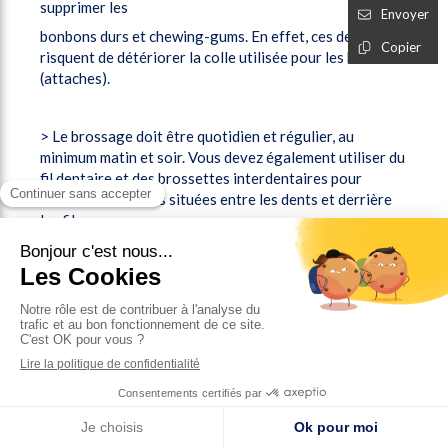
supprimer les
Envoyer
bonbons durs et chewing-gums. En effet, ces derniers
Copier
risquent de détériorer la colle utilisée pour les brackets
(attaches).
> Le brossage doit être quotidien et régulier, au
minimum matin et soir. Vous devez également utiliser du
fil dentaire et des brossettes interdentaires pour
atteindre les zones situées entre les dents et derrière
les fils.
> Les dispositifs fixes retiennent les aliments,
favorisant le développement de la plaque dentaire et
donc des bactéries.
Un brossage après le déjeuner est souhaitable, avec une
brosse à dents de voyage si l’on est à la cantine ou en
déplacement.