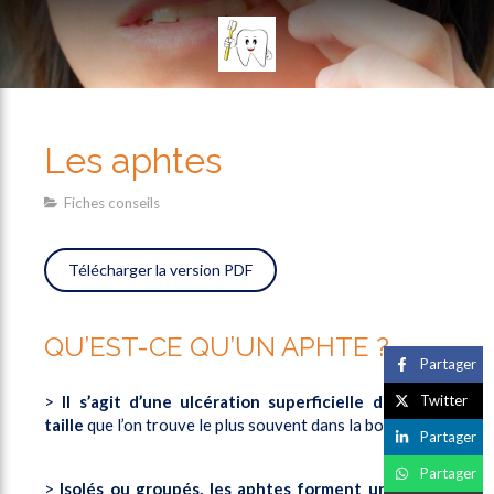
Les aphtes
Fiches conseils
Télécharger la version PDF
QU’EST-CE QU’UN APHTE ?
Partager
>
Il s’agit d’une ulcération superficielle de petite
Twitter
taille
que l’on trouve le plus souvent dans la bouche.
Partager
Partager
>
Isolés ou groupés, les aphtes forment une lésion